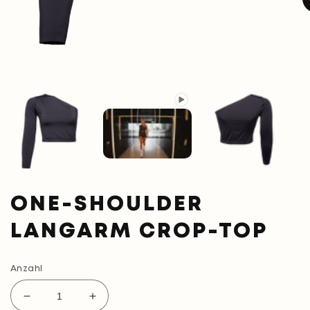
M
2
in
M
öf
Medien
1
in
Modal
öffnen
ONE-SHOULDER
LANGARM CROP-TOP
Anzahl
Verringere
Erhöhe