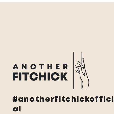
#anotherfitchickoffic
al