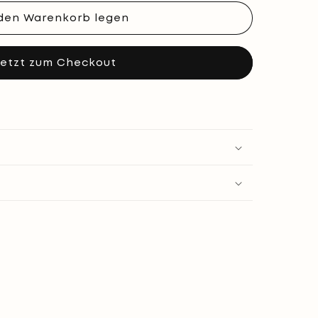
 den Warenkorb legen
t,
etzt zum Checkout