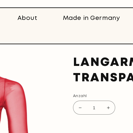
About
Made in Germany
LANGAR
TRANSPA
Anzahl
Verringere
Erhöhe
die
die
Menge
Menge
für
für