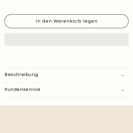
Menge
Menge
für
für
Pole-
Pole-
Pants
Pants
In den Warenkorb legen
wendebar
wendebar
Beschreibung
Kundenservice