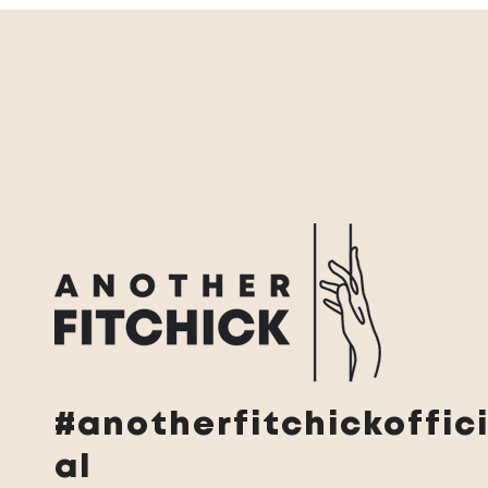
#anotherfitchickoffic
al