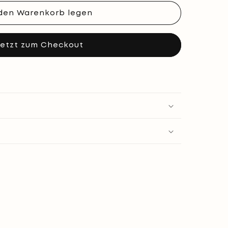
 den Warenkorb legen
t,
etzt zum Checkout