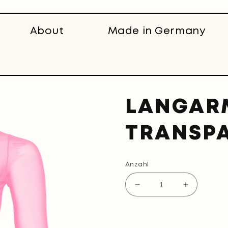
About
Made in Germany
LANGAR
TRANSPA
Anzahl
Verringere
Erhöhe
die
die
Menge
Menge
für
für