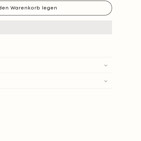
 den Warenkorb legen
t,