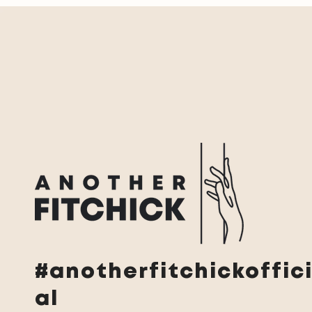
#anotherfitchickoffic
al