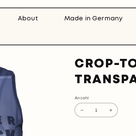
About
Made in Germany
CROP-T
TRANSPA
Anzahl
Verringere
Erhöhe
die
die
Menge
Menge
für
für