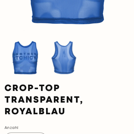
Medien
M
1
2
in
in
Modal
M
öffnen
öf
CROP-TOP
TRANSPARENT,
ROYALBLAU
Anzahl