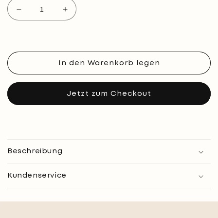
Verringere
Erhöhe
die
die
Menge
Menge
für
für
Crop-
Crop-
Top
Top
In den Warenkorb legen
transparent,
transparent,
graphit
graphit
Jetzt zum Checkout
Beschreibung
Kundenservice