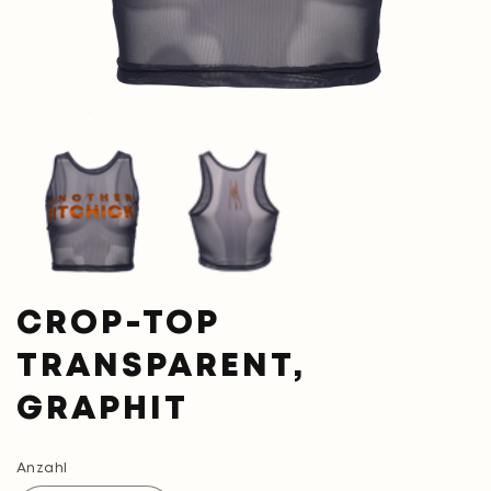
Medien
M
1
2
in
in
Modal
M
öffnen
öf
CROP-TOP
TRANSPARENT,
GRAPHIT
Anzahl