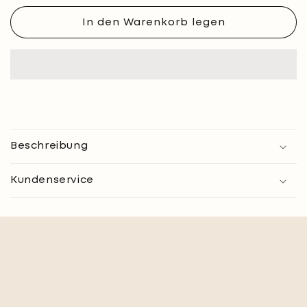
Crop-
Crop-
Top
Top
In den Warenkorb legen
wendebar
wendebar
Beschreibung
Kundenservice