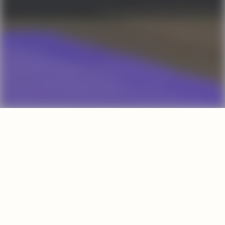
Another Fitchick ist ein junges Modelabel aus
Augsburg, das sich für
den bewussten Konsum von Mode einsetzt.
Wir wollen mit unserer Slow
Fashion Mensch und Natur besser schützen.
Durch ständig wechselnde Modetrends wird
in der Modeindustrie zum